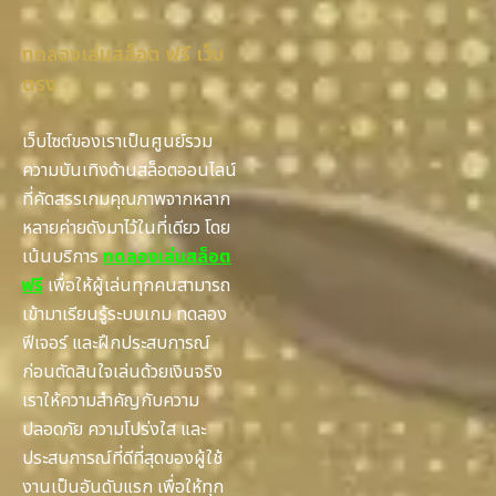
ทดลองเล่นสล็อต ฟรี เว็บ
ตรง
เว็บไซต์ของเราเป็นศูนย์รวม
ความบันเทิงด้านสล็อตออนไลน์
ที่คัดสรรเกมคุณภาพจากหลาก
หลายค่ายดังมาไว้ในที่เดียว โดย
เน้นบริการ
ทดลองเล่นสล็อต
ฟรี
เพื่อให้ผู้เล่นทุกคนสามารถ
เข้ามาเรียนรู้ระบบเกม ทดลอง
ฟีเจอร์ และฝึกประสบการณ์
ก่อนตัดสินใจเล่นด้วยเงินจริง
เราให้ความสำคัญกับความ
ปลอดภัย ความโปร่งใส และ
ประสบการณ์ที่ดีที่สุดของผู้ใช้
งานเป็นอันดับแรก เพื่อให้ทุก