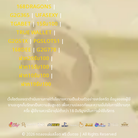
168DRAGONS
|
G2G365
|
UFASEXY
|
TGABET
|
15รับ100
|
TRUE WALLET
|
G2G51X
|
PGSLOT51
|
168DEE
|
G2G778
|
ฝาก20รับ100
|
ฝาก15รับ100
|
ฝาก10รับ100
|
ฝาก19รับ100
เว็บไซต์ของเราดำเนินงานภายใต้นโยบายความเป็นส่วนตัวอย่างเคร่งครัด ข้อมูลของผู้ใช้
งานจะถูกเก็บรักษาเป็นความลับสูงสุด เพื่อความปลอดภัยและความมั่นใจในการใช้งานทุก
ครั้ง ผู้ใช้งานควรมีอายุไม่ต่ำกว่า 18 ปีบริบูรณ์ในการเข้าใช้บริการ
© 2026 ทดลองเล่นสล็อต ฟรี เว็บตรง | All Rights Reserved